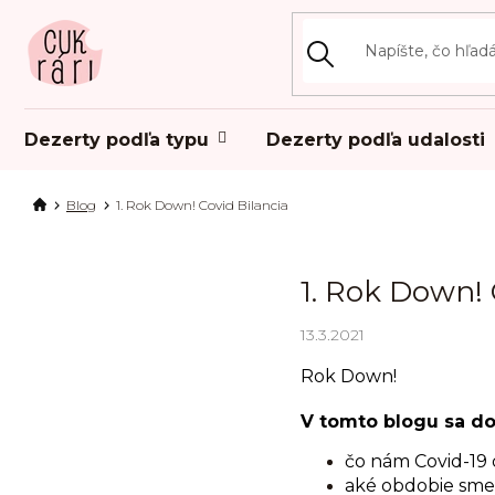
Prejsť
na
obsah
Dezerty podľa typu
Dezerty podľa udalosti
Blog
1. Rok Down! Covid Bilancia
1. Rok Down! 
13.3.2021
Rok Down!
V tomto blogu sa do
čo nám Covid-19 
aké obdobie sme