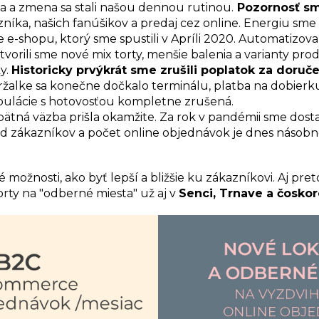
a a zmena sa stali našou dennou rutinou.
Pozornosť sm
íka, našich fanúšikov a predaj cez online. Energiu sme 
ie e-shopu, ktorý sme spustili v Apríli 2020. Automatizov
vorili sme nové mix torty, menšie balenia a varianty pro
y.
Historicky prvýkrát sme zrušili poplatok za doruč
žalke sa konečne dočkalo terminálu, platba na dobierk
pulácie s hotovosťou kompletne zrušená.
pätná väzba prišla okamžite. Za rok v pandémii sme dosta
od zákazníkov a počet online objednávok je dnes násobn
možnosti, ako byť lepší a bližšie ku zákazníkovi. Aj pre
orty na "odberné miesta" už aj v
Senci, Trnave a čoskor