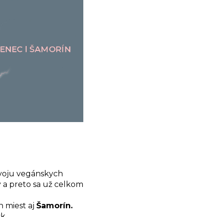
ývoju vegánskych
 a preto sa už celkom
 miest aj
Šamorín.
sk.