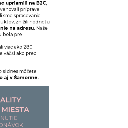
e upriamili na B2C
,
venovali príprave
ali sme spracovanie
duktov, znížili hodnotu
enie na adresu.
Naše
u bola pre
li viac ako 280
e väčší ako pred
to si dnes môžete
o aj v Šamoríne.