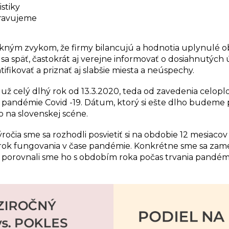
istiky
pravujeme
kným zvykom, že firmy bilancujú a hodnotia uplynulé ob
ť sa späť, častokrát aj verejne informovať o dosiahnutýc
tifikovať a priznať aj slabšie miesta a neúspechy.
 už celý dlhý rok od 13.3.2020, teda od zavedenia
celopl
om pandémie
Covid -19. Dátum, ktorý si ešte dlho budeme p
o na slovenskej scéne.
výročia sme sa rozhodli posvietiť si na
obdobie 12 mesiaco
 rok fungovania v čase pandémie. Konkrétne sme sa zame
 porovnali sme ho s obdobím roka počas trvania pandém