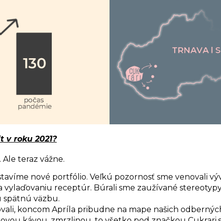
t v roku 2021?
 Ale teraz vážne.
tavíme nové portfólio. Veľkú pozornosť sme venovali v
a vylaďovaniu receptúr. Búrali sme zaužívané stereotypy
u spätnú väzbu.
vali, koncom Apríla pribudne na mape našich odberných
ovou kávou, zmrzlinou, to všetko pod značkou Cukrari.