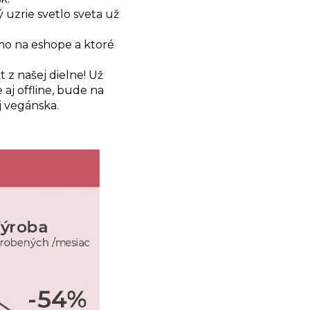
uzrie svetlo sveta už
amo na eshope a ktoré
 z našej dielne! Už
 aj offline, bude na
j vegánska.