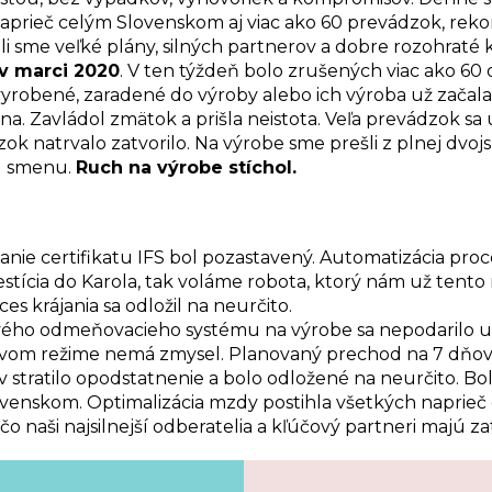
naprieč celým Slovenskom aj viac ako 60 prevádzok, reko
i sme veľké plány, silných partnerov a dobre rozohraté k
 v marci 2020
. V ten týždeň bolo zrušených viac ako 60 
 vyrobené, zaradené do výroby alebo ich výroba už začala, 
ána. Zavládol zmätok a prišla neistota. Veľa prevádzok sa 
zok natrvalo zatvorilo. Na výrobe sme prešli z plnej dv
ú smenu.
Ruch na výrobe stíchol.
anie certifikatu IFS bol pozastavený. Automatizácia proc
estícia do Karola, tak voláme robota, ktorý nám už tento
ces krájania sa odložil na neurčito.
ho odmeňovacieho systému na výrobe sa nepodarilo uz
ovom režime nemá zmysel. Planovaný prechod na 7 dňo
v stratilo opodstatnenie a bolo odložené na neurčito. B
lovenskom. Optimalizácia mzdy postihla všetkých naprieč
čo naši najsilnejší odberatelia a kľúčový partneri majú 