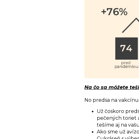
Na čo sa môžete teši
No predsa na vakcínu.
Už čoskoro preds
pečených toriet 
tešíme aj na vaš
Ako sme už avízo
Cukráreň s výber