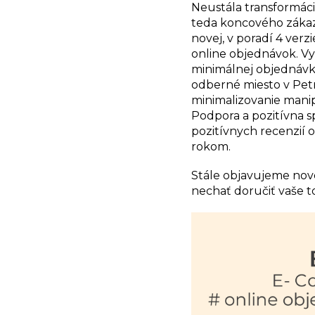
Neustála transformáci
teda koncového zákazn
novej, v poradí 4 verz
online objednávok. Vyt
minimálnej objednávk
odberné miesto v Petr
minimalizovanie mani
Podpora a pozitívna s
pozitívnych recenzií 
rokom.
Stále objavujeme nové 
nechať doručiť vaše t