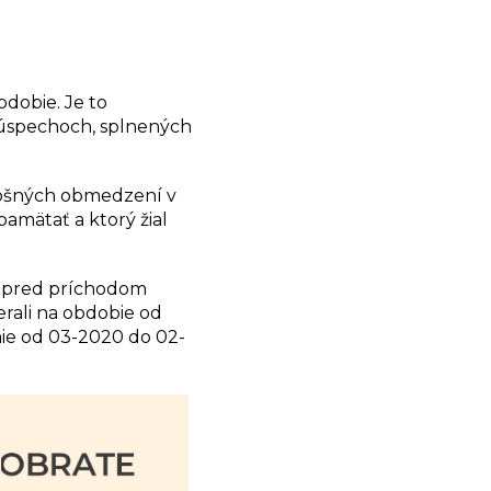
dobie. Je to
h úspechoch, splnených
ošných obmedzení v
amätať a ktorý žial
v pred príchodom
rali na obdobie od
ie od 03-2020 do 02-