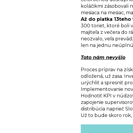
koláčikmi
zásobovali 
mesiaca na mesiac, mal
Až do piatka 13teho
300 toriet, ktoré boli
majiteľa z večera do r
neozvalo, veľa prevád
len na jednu neúpln
Toto nám nevyšlo
Proces príprav na získ
odložená, už zasa. Inv
urýchliť a spresniť pro
Implementovanie nové
Hodnotiť KPI v núdz
zapojenie supervisoro
distribúcia naprieč S
Už to bude skoro rok, 