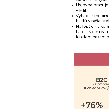
Usilovne pracuje
v Máji.
Vytvorili sme
prv
budú v našej stá
Najlepšie na kon
túto sezónu vá
každom našom od