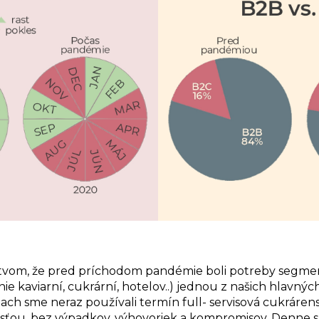
stvom, že pred príchodom pandémie boli potreby segme
ie kaviarní, cukrární, hotelov..) jednou z našich hlavných
ch sme neraz používali termín full- servisová cukráren
ťou, bez výpadkov, výhovoriek a kompromisov. Denne s