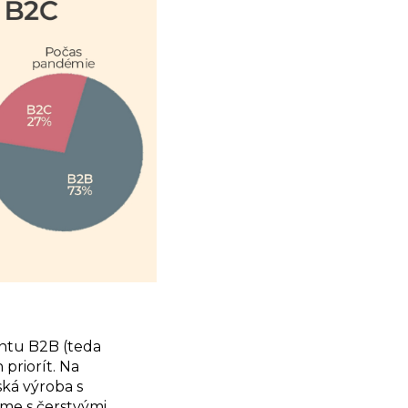
ntu B2B (teda
 priorít. Na
ská výroba s
me s čerstvými