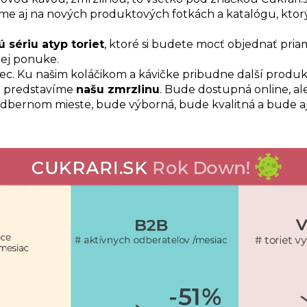
me aj na nových produktových fotkách a katalógu, ktorý 
ú sériu atyp toriet
, ktoré si budete mocť objednať pri
lej ponuke.
iec. Ku našim koláčikom a kávičke pribudne další produkt
m predstavíme
našu zmrzlinu
. Bude dostupná online, ale
bernom mieste, bude výborná, bude kvalitná a bude a