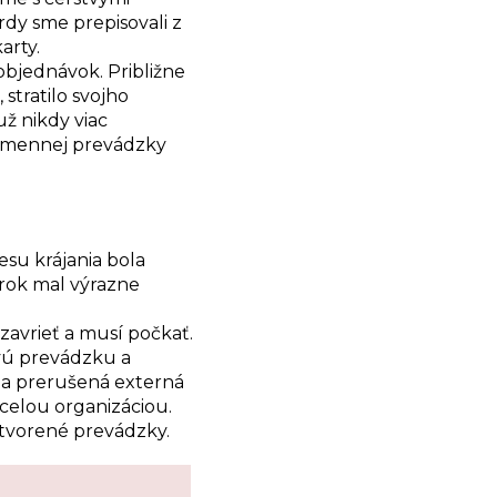
rdy sme prepisovali z
arty.
objednávok. Približne
stratilo svojho
už nikdy viac
ojsmennej prevádzky
esu krájania bola
 rok mal výrazne
avrieť a musí počkať.
vú prevádzku a
ola prerušená externá
 celou organizáciou.
zatvorené prevádzky.