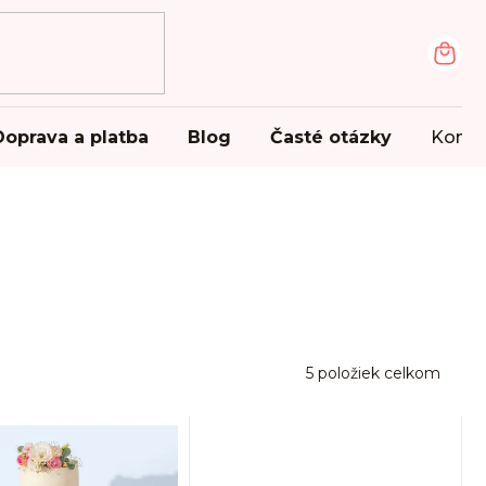
NÁK
KOŠ
Doprava a platba
Blog
Časté otázky
Konta
5
položiek celkom