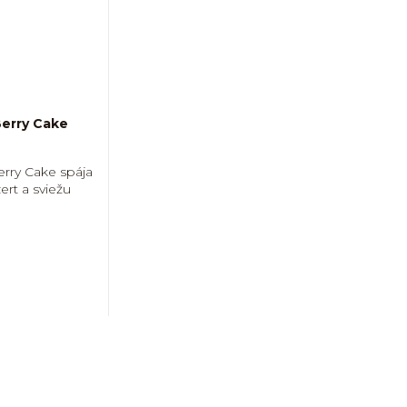
erry Cake
rry Cake spája
rt a sviežu
O