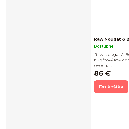
Raw Nougat & B
Dostupné
Raw Nougat & Be
nugátový raw deze
ovocnú...
86 €
Do košíka