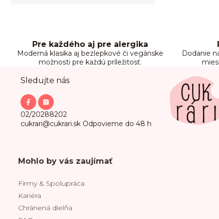
Pre každého aj pre alergika
Moderná klasika aj bezlepkové či vegánske
Dodanie na
možnosti pre každú príležitosť.
mies
Z
Sledujte nás
á
p
ä
t
02/20288202
i
cukrari@cukrari.sk
Odpovieme do 48 h
e
Mohlo by vás zaujímať
Firmy & Spolupráca
Kariéra
Chránená dielňa