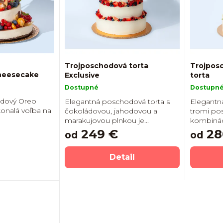
Trojposchodová torta
Trojpos
heesecake
Exclusive
torta
Dostupné
Dostupn
odový Oreo
Elegantná poschodová torta s
Elegantná
onalá voľba na
čokoládovou, jahodovou a
tromi po
marakujovou plnkou je...
kombináci
249 €
28
od
od
Detail