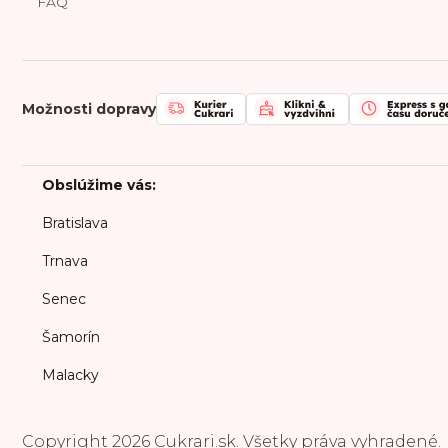
FAQ
Možnosti dopravy
Obslúžime vás:
Bratislava
Trnava
Senec
Šamorín
Malacky
Copyright 2026
Cukrari.sk
. Všetky práva vyhradené.