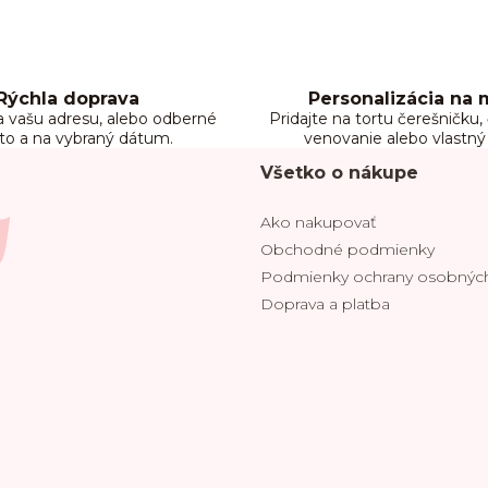
v
l
á
d
a
Rýchla doprava
Personalizácia na 
c
 vašu adresu, alebo odberné
Pridajte na tortu čerešničku
i
to a na vybraný dátum.
venovanie alebo vlastný
e
p
Všetko o nákupe
r
v
Ako nakupovať
k
Obchodné podmienky
y
v
Podmienky ochrany osobných
ý
Doprava a platba
p
i
s
u