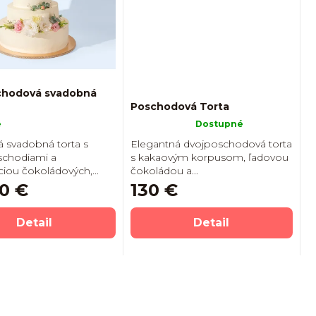
chodová svadobná
Poschodová Torta
Priemerné
é
Dostupné
hodnotenie
 svadobná torta s
Elegantná dvojposchodová torta
produktu
schodiami a
s kakaovým korpusom, ľadovou
je
ou čokoládových,...
čokoládou a...
5,0
0 €
130 €
z
5
hviezdičiek.
Detail
Detail