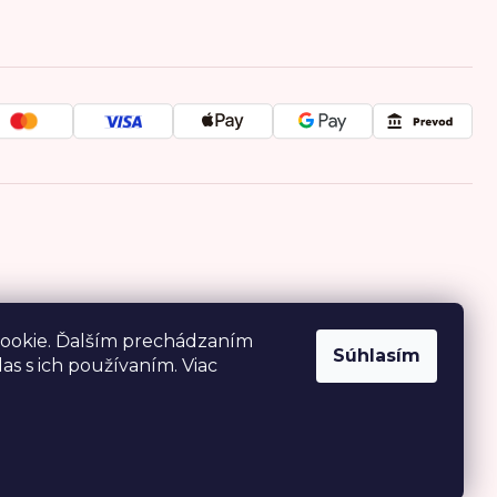
ookie. Ďalším prechádzaním
Súhlasím
as s ich používaním. Viac