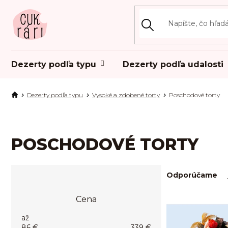
Prejsť
na
obsah
Dezerty podľa typu
Dezerty podľa udalosti
Dezerty podľa typu
Vysoké a zdobené torty
Poschodové torty
POSCHODOVÉ TORTY
B
R
Odporúčame
o
a
č
d
V
Cena
n
e
ý
ý
n
p
p
i
86
€
339
€