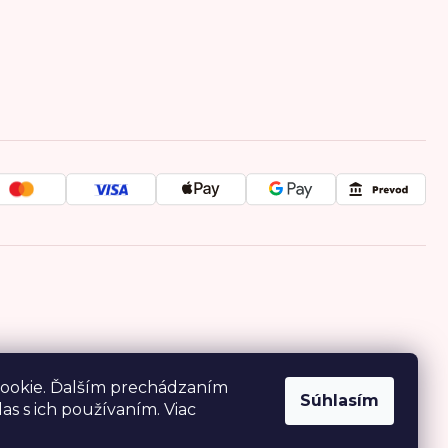
ookie. Ďalším prechádzaním
Súhlasím
as s ich používaním. Viac