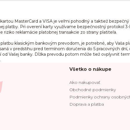
 kartou MasterCard a VISA je veľmi pohodlný a taktiež bezpečn
j platby. Pri overení karty využívame bezpečnostný protokol 3-
 riziko reklamácie platobnej transakcie zo strany platiteľa.
e platbu klasickým bankovým prevodom, je potrebné, aby Vaša pl
ísaná v predstihu pred termínom doručenia do 5 pracovných dní, 
í od Vašej banky. Dĺžka prevodu potom môže tiež ovplyvniť ter
.
Všetko o nákupe
Ako nakupovať
Obchodné podmienky
Podmienky ochrany osobných
Doprava a platba