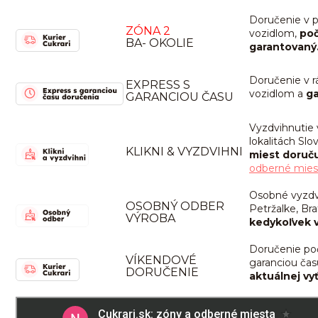
Doručenie v p
ZÓNA 2
vozidlom,
poč
BA- OKOLIE
garantovaný
Doručenie v r
EXPRESS S
vozidlom a
ga
GARANCIOU ČASU
Vyzdvihnutie 
lokalitách Sl
KLIKNI & VYZDVIHNI
miest doruč
odberné mies
Osobné vyzdvi
OSOBNÝ ODBER
Petržalke, Bra
VÝROBA
kedykoľvek v
Doručenie po
VÍKENDOVÉ
garanciou čas
DORUČENIE
aktuálnej vy