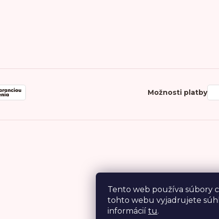
Možnosti platby
Tento web používa súbory c
tohto webu vyjadrujete súhl
informácií
tu
.