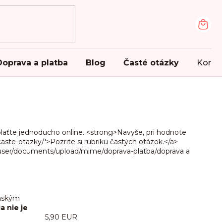
NÁK
KOŠ
Doprava a platba
Blog
Časté otázky
Konta
laťte jednoducho online. <strong>Navyše, pri hodnote
ste-otazky/'>Pozrite si rubriku častých otázok.</a>
/user/documents/upload/mime/doprava-platba/doprava a
enským
a nie je
5,90 EUR