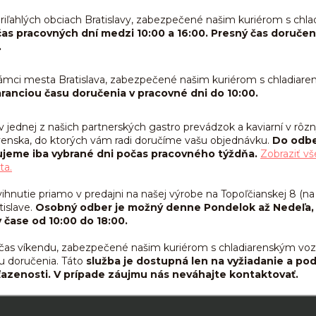
riľahlých obciach Bratislavy, zabezpečené našim kuriérom s chl
as pracovných dní medzi 10:00 a 16:00. Presný čas doručeni
.
ámci mesta Bratislava, zabezpečené našim kuriérom s chladiar
ranciou času doručenia v pracovné dni do 10:00.
v jednej z našich partnerských gastro prevádzok a kaviarní v rôz
ovenska, do ktorých vám radi doručíme vašu objednávku.
Do odb
ujeme iba vybrané dni počas pracovného týždňa.
Zobraziť vš
ta.
hnutie priamo v predajni na našej výrobe na Topoľčianskej 8 (na 
tislave.
Osobný odber je možný denne Pondelok až Nedeľa,
 čase od 10:00 do 18:00.
čas víkendu,
zabezpečené našim kuriérom s chladiarenským voz
u doručenia. Táto
služba je dostupná len na vyžiadanie a pod
ťazenosti. V prípade záujmu nás neváhajte kontaktovať.