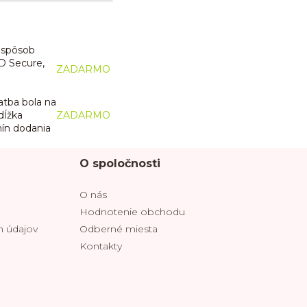
ý spôsob
D Secure,
ZADARMO
atba bola na
dĺžka
ZADARMO
mín dodania
O spoločnosti
O nás
Hodnotenie obchodu
 údajov
Odberné miesta
Kontakty