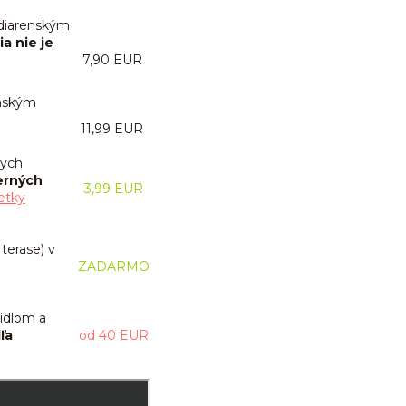
adiarenským
a nie je
7,90 EUR
enským
11,99 EUR
nych
erných
3,99 EUR
etky
terase) v
ZADARMO
idlom a
ľa
od 40 EUR