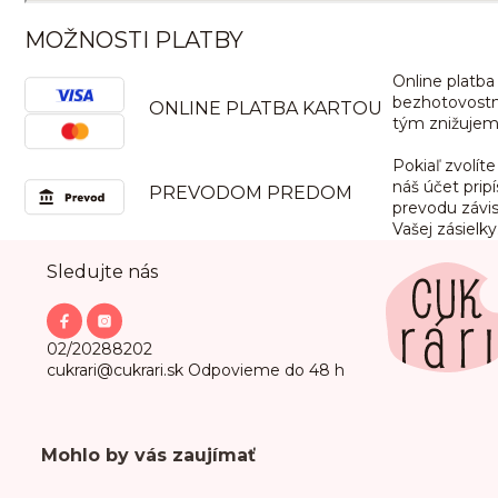
MOŽNOSTI PLATBY
Online platba
bezhotovostne
ONLINE PLATBA KARTOU
tým znižujeme
Pokiaľ zvolít
náš účet prip
PREVODOM PREDOM
prevodu závis
Vašej zásielky
Z
Sledujte nás
á
p
ä
t
02/20288202
i
cukrari@cukrari.sk
Odpovieme do 48 h
e
Mohlo by vás zaujímať