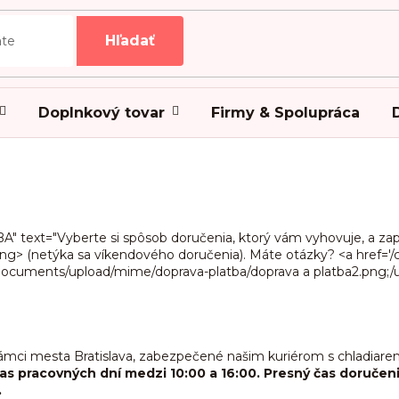
Hľadať
Doplnkový tovar
Firmy & Spolupráca
 text="Vyberte si spôsob doručenia, ktorý vám vyhovuje, a zap
g> (netýka sa víkendového doručenia). Máte otázky? <a href='/ca
r/documents/upload/mime/doprava-platba/doprava a platba2.png;
ámci mesta Bratislava, zabezpečené našim kuriérom s chladiar
as pracovných dní medzi 10:00 a 16:00. Presný čas doručeni
.