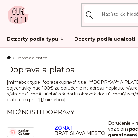
Prejsť
na
obsah
Dezerty podľa typu
Dezerty podľa udalosti
Doprava a platba
Doprava a platba
[mimebox type="obrazekvpravo" title="**DOPRAVA** A PLATBA"
objednávky nad 100€ za doručenie na adresu neplatíte.</stron
</strong>" imgAlt="obrázek dortu;obrázek dortu" img="/use
platba1-m.png"][/mimebox]
MOŽNOSTI DOPRAVY
Doručenie v r
ZÓNA 1
vozidlom
poč
BRATISLAVA MESTO
garantovaný