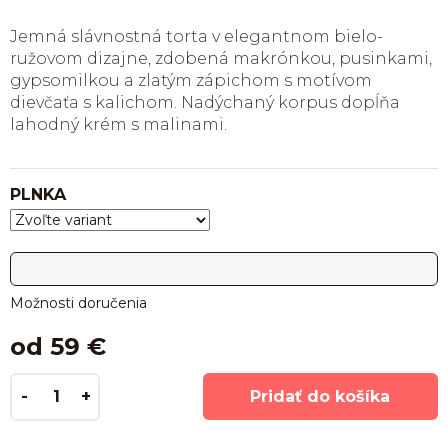
Jemná slávnostná torta v elegantnom bielo-
ružovom dizajne, zdobená makrónkou, pusinkami,
gypsomilkou a zlatým zápichom s motívom
dievčaťa s kalichom. Nadýchaný korpus dopĺňa
lahodný krém s malinami.
PLNKA
Možnosti doručenia
od
59 €
Pridať do košíka