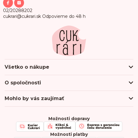
ä
t
02/20288202
i
cukrari@cukrari.sk
Odpovieme do 48 h
e
Všetko o nákupe
Ako nakupovať
O spoločnosti
Obchodné podmienky
Podmienky ochrany osobných údajov
O nás
Mohlo by vás zaujímať
Doprava a platba
Hodnotenie obchodu
Odberné miesta
Firmy & Spolupráca
Kontakty
Kariéra
Možnosti dopravy
Chránená dielňa
FAQ
Možnosti platby