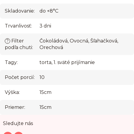
Skladovanie
:
do +8°C
Trvanlivosť
:
3 dni
Filter
Čokoládová, Ovocná, Šľahačková,
?
podľa chuti
:
Orechová
Tagy
:
torta, 1. sväté prijímanie
Počet porcií
:
10
Výška
:
15cm
Priemer
:
15cm
Z
Sledujte nás
á
p