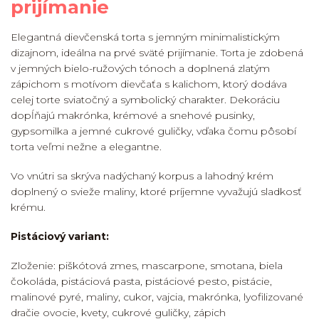
prijímanie
Elegantná dievčenská torta s jemným minimalistickým
dizajnom, ideálna na prvé sväté prijímanie. Torta je zdobená
v jemných bielo-ružových tónoch a doplnená zlatým
zápichom s motívom dievčaťa s kalichom, ktorý dodáva
celej torte sviatočný a symbolický charakter. Dekoráciu
dopĺňajú makrónka, krémové a snehové pusinky,
gypsomilka a jemné cukrové guličky, vďaka čomu pôsobí
torta veľmi nežne a elegantne.
Vo vnútri sa skrýva nadýchaný korpus a lahodný krém
doplnený o svieže maliny, ktoré príjemne vyvažujú sladkosť
krému.
Pistáciový variant:
Zloženie: piškótová zmes, mascarpone, smotana, biela
čokoláda, pistáciová pasta, pistáciové pesto, pistácie,
malinové pyré, maliny, cukor, vajcia, makrónka, lyofilizované
dračie ovocie, kvety, cukrové guličky, zápich