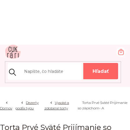
Prejsť
na
obsah
NÁ
KOŠ
Hľadať
Dezerty
Vysoké a
Torta Prvé Sväté Prijímanie
Domov
podľa typu
zdobené torty
so zápichom- A
Torta Prvé Sväté Prijímanie so