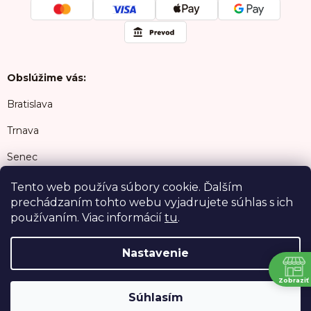
Obslúžime vás:
Bratislava
Trnava
Senec
Šamorín
Tento web používa súbory cookie. Ďalším
prechádzaním tohto webu vyjadrujete súhlas s ich
Malacky
používaním. Viac informácií
tu
.
Nastavenie
Copyright 2026
Cukrari.sk
. Všetky práva
N
vyhradené.
Zobraziť
Súhlasím
Vytvoril Shoptet