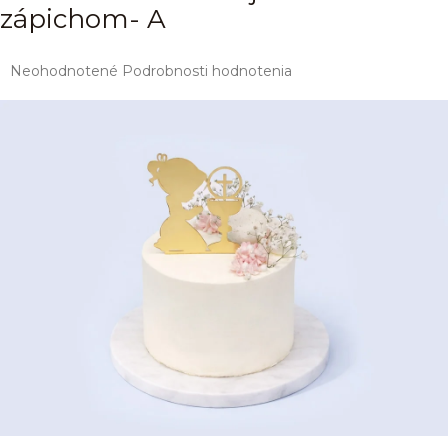
zápichom- A
Priemerné
Neohodnotené
Podrobnosti hodnotenia
hodnotenie
produktu
je
0,0
z
5
hviezdičiek.