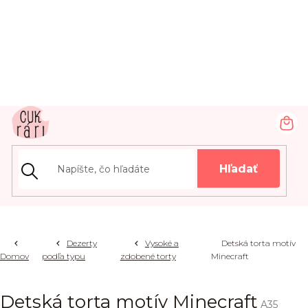
Prejsť
na
obsah
NÁ
KOŠ
Hľadať
Dezerty
Vysoké a
Detská torta motív
Domov
podľa typu
zdobené torty
Minecraft
Detská torta motív Minecraft
A35