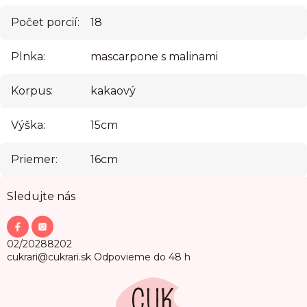
Počet porcií
:
18
Plnka
:
mascarpone s malinami
Korpus
:
kakaový
Výška
:
15cm
Priemer
:
16cm
Z
Sledujte nás
á
p
ä
t
02/20288202
i
cukrari@cukrari.sk
Odpovieme do 48 h
e