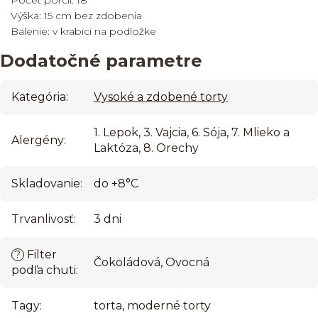
Počet porcií: 18
Výška: 15 cm bez zdobenia
Balenie: v krabici na podložke
Dodatočné parametre
Kategória
:
Vysoké a zdobené torty
1. Lepok, 3. Vajcia, 6. Sója, 7. Mlieko a
Alergény
:
Laktóza, 8. Orechy
Skladovanie
:
do +8°C
Trvanlivosť
:
3 dni
Filter
?
Čokoládová, Ovocná
podľa chuti
:
Tagy
:
torta, moderné torty