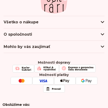
Všetko o nákupe
Ako nakupovať
O spoločnosti
Obchodné podmienky
Podmienky ochrany osobných údajov
O nás
Mohlo by vás zaujímať
Doprava a platba
Hodnotenie obchodu
Odberné miesta
Firmy & Spolupráca
Kontakty
Kariéra
Možnosti dopravy
Chránená dielňa
FAQ
Možnosti platby
Obslúžime vás: