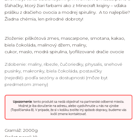
šľahačky, ktorý žiari farbami ako z Minecraft krajiny – vďaka
prášku z dračieho ovocia a modrej spirulíny. A to najlepšie?
Žiadna chémia, len prírodné dobroty!
Zloženie: piškótová zmes, mascarpone, smotana, kakao,
biela čokoláda, malinový džem, maliny,
cukor, maslo, modrá spirulina, lyofilizované dračie ovocie
Zdobenie: maliny, ríbezle, čučoriedky, physalis, snehové
pusinky, makronky, biela čokoláda,
postavičky
(nejedlé)
-
podľa sezóny a dostupnosti (môze byt
predmetom zmeny)
Gramáž: 2000g