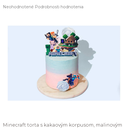
Priemerné
Neohodnotené
Podrobnosti hodnotenia
hodnotenie
produktu
je
0,0
z
5
hviezdičiek.
Minecraft torta s kakaovým korpusom, malinovým