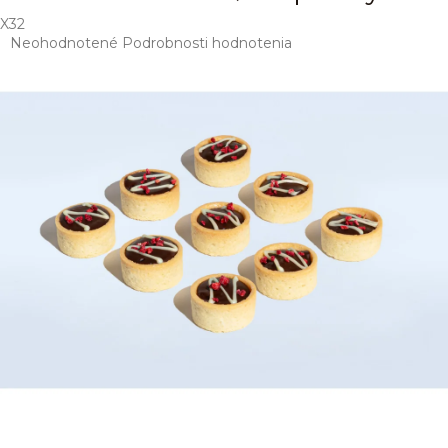
X32
Priemerné
Neohodnotené
Podrobnosti hodnotenia
hodnotenie
produktu
je
0,0
z
5
hviezdičiek.