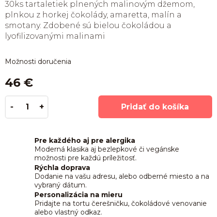
30ks tartaletiek plnených malinovým džemom,
plnkou z horkej čokolády, amaretta, malín a
smotany. Zdobené sú bielou čokoládou a
lyofilizovanými malinami
Možnosti doručenia
46 €
Pridať do košíka
Pre každého aj pre alergika
Moderná klasika aj bezlepkové či vegánske
možnosti pre každú príležitosť.
Rýchla doprava
Dodanie na vašu adresu, alebo odberné miesto a na
vybraný dátum.
Personalizácia na mieru
Pridajte na tortu čerešničku, čokoládové venovanie
alebo vlastný odkaz.