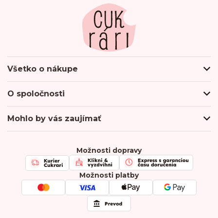
e
Všetko o nákupe
Ako nakupovať
O spoločnosti
Obchodné podmienky
Podmienky ochrany osobných údajov
O nás
Mohlo by vás zaujímať
Doprava a platba
Hodnotenie obchodu
Odberné miesta
Firmy & Spolupráca
Kontakty
Kariéra
Možnosti dopravy
Chránená dielňa
FAQ
Možnosti platby