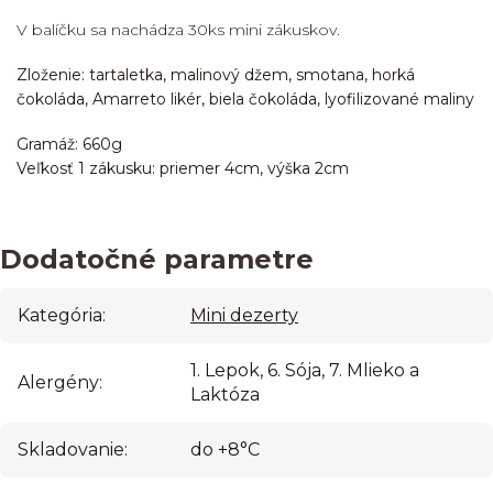
V balíčku sa nachádza 30ks mini zákuskov.
Zloženie:
tartaletka
, malinový džem,
smotana, horká
čokoláda,
Amarreto likér,
biela čokoláda
, lyofilizované maliny
Gramáž: 660g
Veľkosť 1 zákusku: priemer 4cm, výška 2cm
Dodatočné parametre
Kategória
:
Mini dezerty
1. Lepok, 6. Sója, 7. Mlieko a
Alergény
:
Laktóza
Skladovanie
:
do +8°C