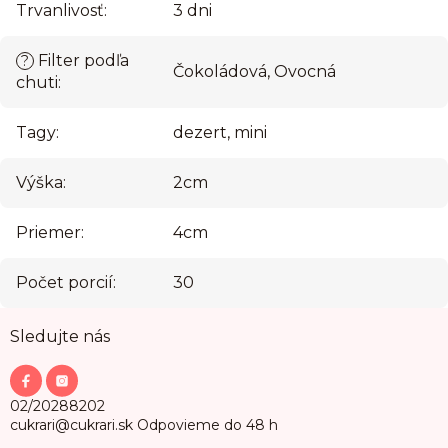
Trvanlivosť
:
3 dni
Filter podľa
?
Čokoládová, Ovocná
chuti
:
Tagy
:
dezert, mini
Výška
:
2cm
Priemer
:
4cm
Počet porcií
:
30
Z
Sledujte nás
á
p
ä
t
02/20288202
i
cukrari@cukrari.sk
Odpovieme do 48 h