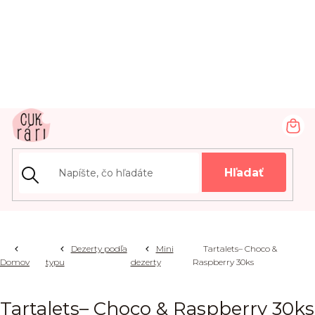
Prejsť
na
obsah
NÁ
KOŠ
Hľadať
Dezerty podľa
Mini
Tartalets– Choco &
Domov
typu
dezerty
Raspberry 30ks
Tartalets– Choco & Raspberry 30ks