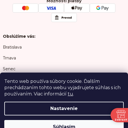
Možnosti platby
Obslúžime vás:
Bratislava
Trnava
Senec
Šamorín
Tento web používa súbory cookie. Ďalším
prechádzaním tohto webu vyjadrujete súhlas s ich
Malacky
používaním. Viac informácií
tu
.
Nastavenie
Copyright 2026
Cukrari.sk
. Všetky práva
N
vyhradené.
Zobraziť
Súhlasím