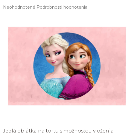
Priemerné
Neohodnotené
Podrobnosti hodnotenia
hodnotenie
produktu
je
0,0
z
5
hviezdičiek.
Jedlá oblátka na tortu s možnosťou vloženia