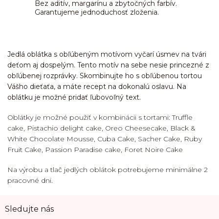
Bez aditív, margarínu a zbytočných farbív.
Garantujeme jednoduchosť zloženia.
Jedlá oblátka s obľúbeným motívom vyčarí úsmev na tvári
deťom aj dospelým. Tento motív na sebe nesie princezné z
obľúbenej rozprávky. Skombinujte ho s obľúbenou tortou
Vášho dieťaťa, a máte recept na dokonalú oslavu. Na
oblátku je možné pridať ľubovoľný text.
Oblátky je možné použiť v kombinácii s tortami: Truffle
cake, Pistachio delight cake, Oreo Cheesecake, Black &
White Chocolate Mousse, Cuba Cake, Sacher Cake, Ruby
Fruit Cake, Passion Paradise cake, Foret Noire Cake
Na výrobu a tlač jedlých oblátok potrebujeme minimálne 2
pracovné dni.
Z
Sledujte nás
á