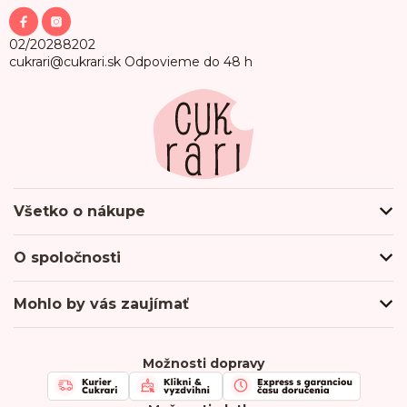
p
ä
t
02/20288202
i
cukrari@cukrari.sk
Odpovieme do 48 h
e
Všetko o nákupe
Ako nakupovať
O spoločnosti
Obchodné podmienky
Podmienky ochrany osobných údajov
O nás
Mohlo by vás zaujímať
Doprava a platba
Hodnotenie obchodu
Odberné miesta
Firmy & Spolupráca
Kontakty
Kariéra
Možnosti dopravy
Chránená dielňa
FAQ