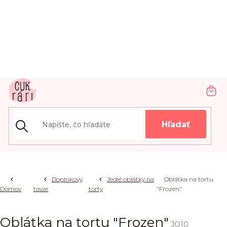
Prejsť
na
obsah
NÁ
KOŠ
Hľadať
Doplnkový
Jedlé oblátky na
Oblátka na tortu
Domov
tovar
torty
"Frozen"
Oblátka na tortu "Frozen"
JO10