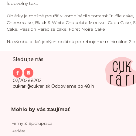
ľubovoľný text.
Oblátky je možné použiť v kombinácii s tortami: Truffle cake,
Cheesecake, Black & White Chocolate Mousse, Cuba Cake, Sa
Cake, Passion Paradise cake, Foret Noire Cake
Na výrobu a tlač jedlých oblátok potrebujeme minimálne 2 p
Z
Sledujte nás
á
p
ä
t
02/20288202
i
cukrari@cukrari.sk
Odpovieme do 48 h
e
Mohlo by vás zaujímať
Firmy & Spolupráca
Kariéra