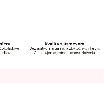
mieru
Kvalita s úsmevom
, čokoládové
Bez aditív, margarínu a zbytočných farbív.
 odkaz.
Garantujeme jednoduchosť zloženia.