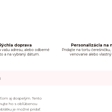
Rýchla doprava
Personalizácia na 
 vašu adresu, alebo odberné
Pridajte na tortu čerešničku
to a na vybraný dátum.
venovanie alebo vlastný
a
eťom aj dospelým. Tento
inujte ho s obľúbenou
oblátku je možné pridať