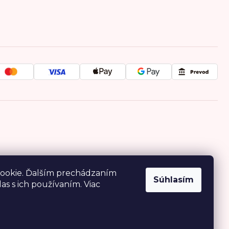
ookie. Ďalším prechádzaním
Súhlasím
as s ich používaním. Viac