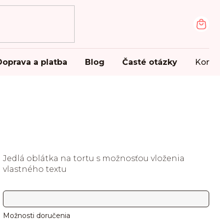
NÁK
KOŠ
Doprava a platba
Blog
Časté otázky
Konta
Jedlá oblátka na tortu s možnosťou vloženia
vlastného textu
Možnosti doručenia