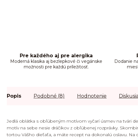
Pre každého aj pre alergika
Moderná klasika aj bezlepkové či vegánske
Dodanie na
možnosti pre každú príležitosť.
mies
Popis
Podobné (8)
Hodnotenie
Diskusi
Jedlá oblátka s obľúbeným motívom vyčarí úsmev na tvári d
motív na sebe nesie dráčikov z obľúbenej rozprávky. Skomb
tortou Vášho dieťaťa, a máte recept na dokonalú oslavu. Na 