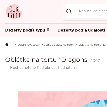
Prejsť
na
obsah
Dezerty podľa typu
Dezerty podľa udalosti
Doplnkový tovar
Jedlé oblátky na torty
Oblátka na tortu "D
Oblátka na tortu "Dragons"
JO07
Priemerné
Neohodnotené
Podrobnosti hodnotenia
hodnotenie
produktu
je
0,0
z
5
hviezdičiek.