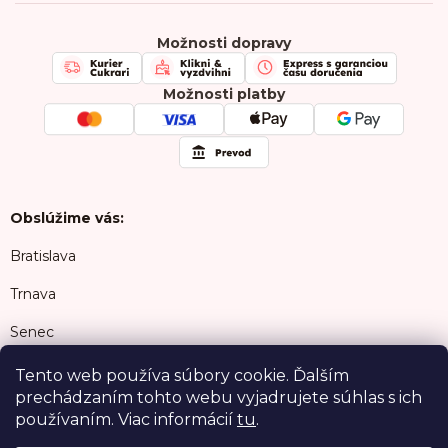
Odberné miesta
Firmy & Spolupráca
Kontakty
Kariéra
Možnosti dopravy
Chránená dielňa
FAQ
Možnosti platby
Obslúžime vás:
Bratislava
Trnava
Senec
Šamorín
Tento web používa súbory cookie. Ďalším
prechádzaním tohto webu vyjadrujete súhlas s ich
Malacky
používaním. Viac informácií
tu
.