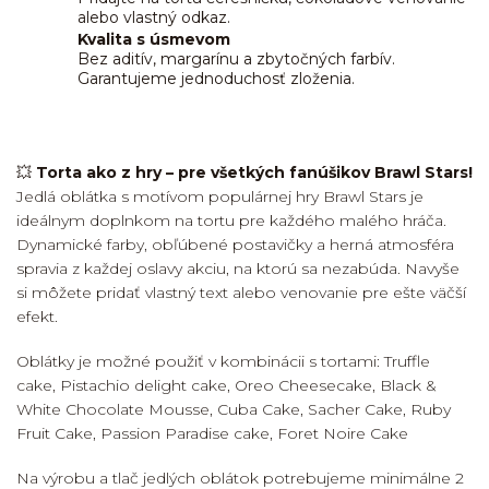
alebo vlastný odkaz.
Kvalita s úsmevom
Bez aditív, margarínu a zbytočných farbív.
Garantujeme jednoduchosť zloženia.
💥
Torta ako z hry – pre všetkých fanúšikov Brawl Stars!
Jedlá oblátka s motívom populárnej hry Brawl Stars je
ideálnym doplnkom na tortu pre každého malého hráča.
Dynamické farby, obľúbené postavičky a herná atmosféra
spravia z každej oslavy akciu, na ktorú sa nezabúda. Navyše
si môžete pridať vlastný text alebo venovanie pre ešte väčší
efekt.
Oblátky je možné použiť v kombinácii s tortami: Truffle
cake, Pistachio delight cake, Oreo Cheesecake, Black &
White Chocolate Mousse, Cuba Cake, Sacher Cake, Ruby
Fruit Cake, Passion Paradise cake, Foret Noire Cake
Na výrobu a tlač jedlých oblátok potrebujeme minimálne 2