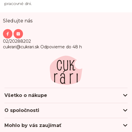
pracovné dni.
Z
Sledujte nás
á
p
ä
t
02/20288202
i
cukrari@cukrari.sk
Odpovieme do 48 h
e
Všetko o nákupe
Ako nakupovať
O spoločnosti
Obchodné podmienky
Podmienky ochrany osobných údajov
O nás
Mohlo by vás zaujímať
Doprava a platba
Hodnotenie obchodu