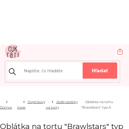
Prejsť
na
obsah
NÁ
KOŠ
Hľadať
Doplnkový
Jedlé oblátky
Oblátka na tortu
Domov
tovar
na torty
"Brawlstars" typ A
Oblátka na tortu "Brawlstars" typ