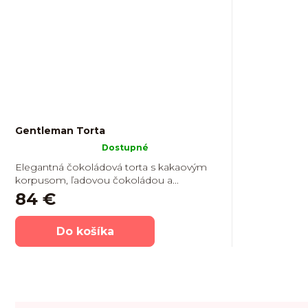
Gentleman Torta
Priemerné
Dostupné
hodnotenie
Elegantná čokoládová torta s kakaovým
produktu
korpusom, ľadovou čokoládou a...
je
84 €
5,0
z
5
Do košíka
hviezdičiek.