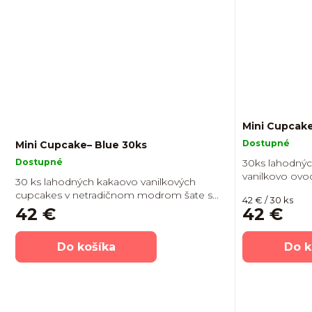
Mini Cupcake
Dostupné
Mini Cupcake– Blue 30ks
Dostupné
30ks lahodnýc
vanilkovo ovo
30 ks lahodných kakaovo vanilkových
cupcakes v netradičnom modrom šate s...
Jednotková
42 € / 30 ks
42 €
42 €
cena:
Do košíka
Do k