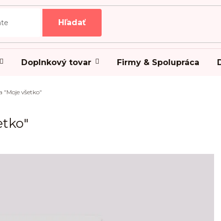
Hľadať
Doplnkový tovar
Firmy & Spolupráca
 "Moje všetko"
etko"