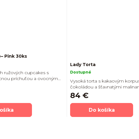
– Pink 30ks
Lady Torta
h ružových cupcakes s
Dostupné
cnou príchuťou a ovocným...
Vysoká torta s kakaovým korp
čokoládou a šťavnatými malinami
84 €
ošíka
Do košíka