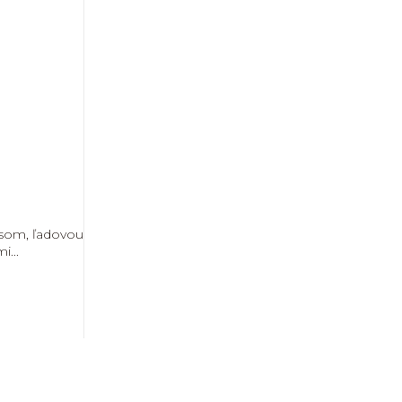
usom, ľadovou
...