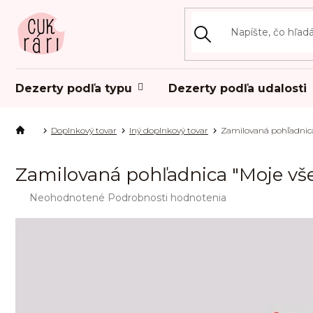
Prejsť
na
obsah
Dezerty podľa typu
Dezerty podľa udalosti
Doplnkový tovar
Iný doplnkový tovar
Zamilovaná pohľadnica
Zamilovaná pohľadnica "Moje vš
Priemerné
Neohodnotené
Podrobnosti hodnotenia
hodnotenie
produktu
je
0,0
z
5
hviezdičiek.