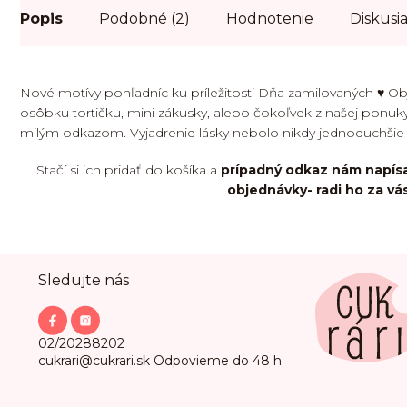
Popis
Podobné (2)
Hodnotenie
Diskusi
Nové motívy pohľadníc ku príležitosti Dňa zamilovaných ♥️ O
osôbku tortičku, mini zákusky, alebo čokoľvek z našej ponuky
milým odkazom. Vyjadrenie lásky nebolo nikdy jednoduchšie
Stačí si ich pridať do košíka a
prípadný odkaz nám napísa
objednávky- radi ho za vá
Z
Sledujte nás
á
p
ä
t
02/20288202
i
cukrari@cukrari.sk
Odpovieme do 48 h
e