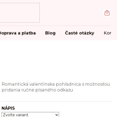
NÁK
KOŠ
Doprava a platba
Blog
Časté otázky
Konta
Romantická valentínska pohľadnica s možnosťou
pridania ručne písaného odkazu
NÁPIS