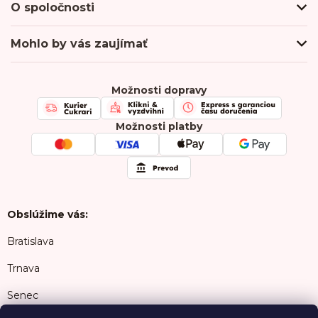
O spoločnosti
Obchodné podmienky
Podmienky ochrany osobných údajov
O nás
Mohlo by vás zaujímať
Doprava a platba
Hodnotenie obchodu
Odberné miesta
Firmy & Spolupráca
Kontakty
Kariéra
Možnosti dopravy
Chránená dielňa
FAQ
Možnosti platby
Obslúžime vás:
Bratislava
Trnava
Senec