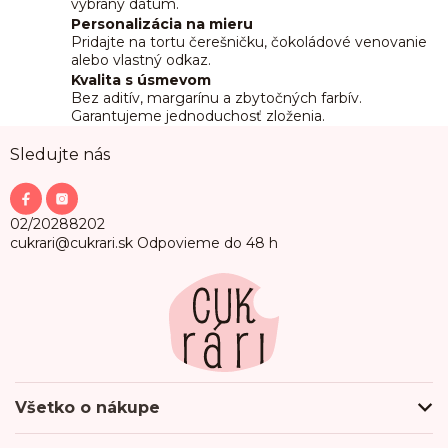
vybraný dátum.
Personalizácia na mieru
Pridajte na tortu čerešničku, čokoládové venovanie
alebo vlastný odkaz.
Kvalita s úsmevom
Bez aditív, margarínu a zbytočných farbív.
Garantujeme jednoduchosť zloženia.
Z
Sledujte nás
á
p
ä
t
02/20288202
i
cukrari@cukrari.sk
Odpovieme do 48 h
e
Všetko o nákupe
Ako nakupovať