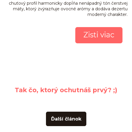
chuťový profil harmonicky dopĺňa nenápadný tón čerstvej
mäty, ktorý zvýrazňuje ovocné arómy a dodáva dezertu
moderný charakter.
Tak čo, ktorý ochutnáš prvý? ;)
Ďalší článok