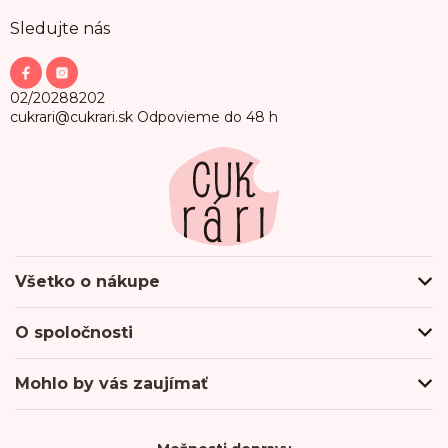
Z
Sledujte nás
á
p
ä
t
02/20288202
i
cukrari@cukrari.sk
Odpovieme do 48 h
e
Všetko o nákupe
Ako nakupovať
O spoločnosti
Obchodné podmienky
Podmienky ochrany osobných údajov
O nás
Mohlo by vás zaujímať
Doprava a platba
Hodnotenie obchodu
Odberné miesta
Firmy & Spolupráca
Kontakty
Kariéra