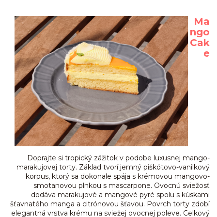
Ma
ngo
Cak
e
Doprajte si tropický zážitok v podobe luxusnej mango-
marakujovej torty. Základ tvorí jemný piškótovo-vanilkový
korpus, ktorý sa dokonale spája s krémovou mangovo-
smotanovou plnkou s mascarpone. Ovocnú sviežosť
dodáva marakujové a mangové pyré spolu s kúskami
šťavnatého manga a citrónovou šťavou. Povrch torty zdobí
elegantná vrstva krému na sviežej ovocnej poleve. Celkový