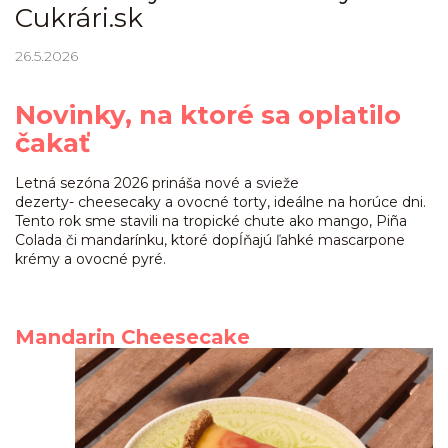
Cukrári.sk
26.5.2026
Novinky, na ktoré sa oplatilo
čakať
Letná sezóna 2026 prináša nové a svieže
dezerty- cheesecaky a ovocné torty, ideálne na horúce dni.
Tento rok sme stavili na tropické chute ako mango, Piña
Colada či mandarínku, ktoré dopĺňajú ľahké mascarpone
krémy a ovocné pyré.
Mandarin Cheesecake