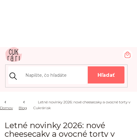
Prejsť
na
obsah
NÁ
KOŠ
Hľadať
Letné novinky 2026: nové cheesecaky a ovocné torty v
Domov
Blog
Cukrári.sk
Letné novinky 2026: nové
cheesecaky a ovocné torty v