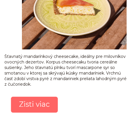
Šťavnatý mandarínkový cheesecake, ideálny pre milovníkov
ovocných dezertov. Korpus cheesecaku tvoria cereálne
sušienky. Jeho šťavnatú plnku tvorí mascarpone syr so
smotanou v ktorej sa skrývajú kúsky mandaríniek. Vrchnú
časť zdobí vrstva pyré z mandariniek preliata lahodným pyré
z čučoriedok.