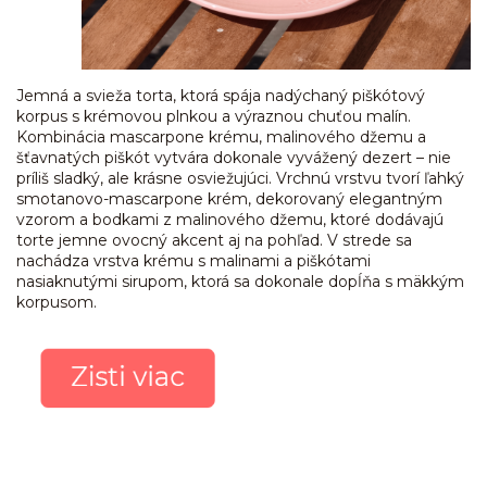
Jemná a svieža torta, ktorá spája nadýchaný piškótový
korpus s krémovou plnkou a výraznou chuťou malín.
Kombinácia mascarpone krému, malinového džemu a
šťavnatých piškót vytvára dokonale vyvážený dezert – nie
príliš sladký, ale krásne osviežujúci. Vrchnú vrstvu tvorí ľahký
smotanovo-mascarpone krém, dekorovaný elegantným
vzorom a bodkami z malinového džemu, ktoré dodávajú
torte jemne ovocný akcent aj na pohľad. V strede sa
nachádza vrstva krému s malinami a piškótami
nasiaknutými sirupom, ktorá sa dokonale dopĺňa s mäkkým
korpusom.