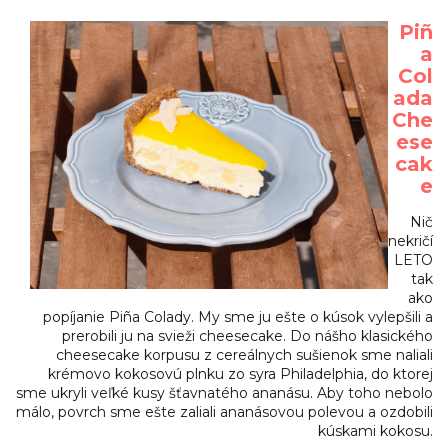
Piñ
a
Col
ada
Che
ese
cak
e
Nič
nekričí
LETO
tak
ako
popíjanie Piña Colady. My sme ju ešte o kúsok vylepšili a
prerobili ju na svieži cheesecake. Do nášho klasického
cheesecake korpusu z cereálnych sušienok sme naliali
krémovo kokosovú plnku zo syra Philadelphia, do ktorej
sme ukryli veľké kusy šťavnatého ananásu. Aby toho nebolo
málo, povrch sme ešte zaliali ananásovou polevou a ozdobili
kúskami kokosu.