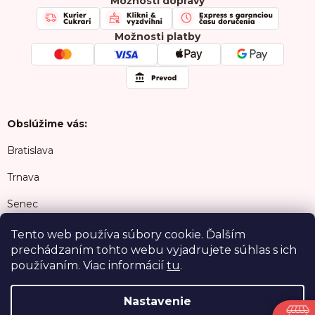
Možnosti dopravy
Chránená dielňa
FAQ
Možnosti platby
Obslúžime vás:
Bratislava
Trnava
Senec
Šamorín
Tento web používa súbory cookie. Ďalším
prechádzaním tohto webu vyjadrujete súhlas s ich
Malacky
používaním. Viac informácií
tu
.
Nastavenie
Copyright 2026
Cukrari.sk
. Všetky práva